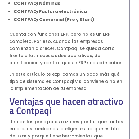
CONTPAQi Nóminas
S4HANA Cloud
CONTPAQi Factura electrónica
CONSULTORIA
CONTPAQi Comercial (Pro y Start)
Consultoria SAP
Consultoria SAP Business One
Cuenta con funciones ERP, pero no es un ERP
Consultoria SAP S4HANA Cloud
completo. Por eso, cuando las empresas
comienzan a crecer, Contpaqi se queda corto
ÚNETE
frente a las necesidades operativas, de
planificación y control que un ERP sí puede cubrir.
¡Más de 400 clientes!
En este artículo te explicamos un poco más qué
tipo de sistema es Contpaqi y si conviene o no en
Únete a ellos
la implementación de tu empresa.
Ventajas que hacen atractivo
a Contpaqi
Una de las principales razones por las que tantas
empresas mexicanas lo eligen es porque es fácil
de usar y porque tiene herramientas que