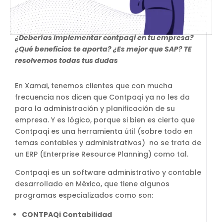
SAP Business One Cloud
SAP Cloud ERP
¿Deberías implementar contpaqi en tu empresa?
SAP Cloud ERP RISE
¿Qué beneficios te aporta? ¿Es mejor que SAP? TE
SAP BTP
resolvemos todas tus dudas
SAP Business Data Cloud
SAP Success Factors
En Xamai, tenemos clientes que con mucha
frecuencia nos dicen que Contpaqi ya no les da
SOLUCIONES ONPREMISE
para la administración y planificación de su
SAP Business One
empresa. Y es lógico, porque si bien es cierto que
Addons para SAP Business One
Contpaqi es una herramienta útil (sobre todo en
SAP S4HANA
temas contables y administrativos) no se trata de
Migración a S4HANA
un ERP (Enterprise Resource Planning) como tal.
SOPORTE
Contpaqi es un software administrativo y contable
Soporte y Mantenimiento SAP
desarrollado en México, que tiene algunos
Soporte y Manntenimiento SAP
programas especializados como son:
Business One
CONTPAQi Contabilidad
Soporte y Mantenimiento SAP