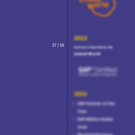
2023
17 / 19
Somos miembros de
Linked World
2024
SAP Partner of the
Year
SAP Million Dollar
Club
Big Deal Revenue