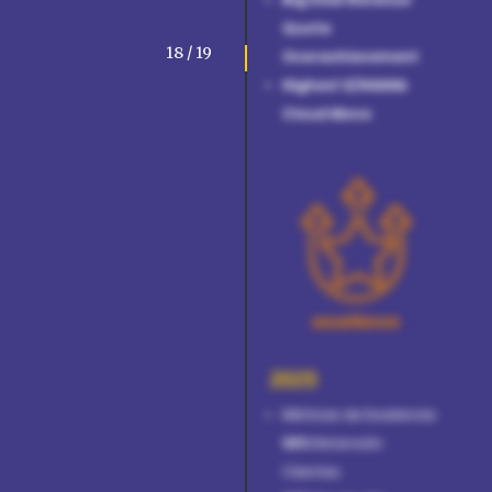
Quota
18 / 19
Overachievement
Highest S/4HANA
Cloud Move
2025
Métricas de Excelencia:
98%
Retención
Clientes