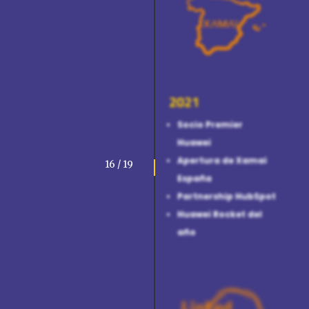
2021
Socio Premier
Huawei
Apertura de Xamai
16 / 19
España
Partnership HubSpot
Huawei Rocket del
año