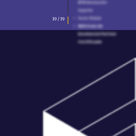
97%
Resolución
Soporte
Socio Global
19 / 19
Métricas de
Excelencia Partner
Certificado