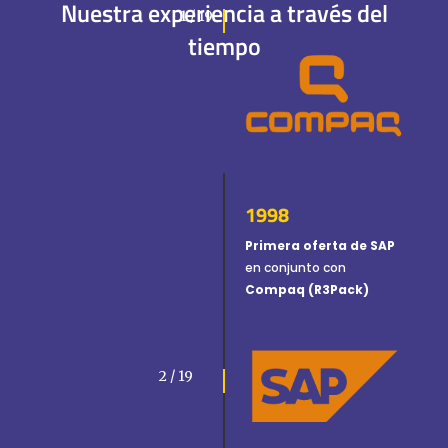
Nuestra experiencia a través del
1 / 19
S4HANA Cloud
tiempo
CONSULTORIA
Consultoria SAP
Consultoria SAP Business One
Consultoria SAP S4HANA Cloud
ÚNETE
1998
¡Más de 400 clientes!
Primera oferta de SAP
en conjunto con
Únete a ellos
Compaq (R3Pack)
2 / 19