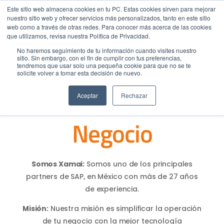
Este sitio web almacena cookies en tu PC. Estas cookies sirven para mejorar
nuestro sitio web y ofrecer servicios más personalizados, tanto en este sitio
web como a través de otras redes. Para conocer más acerca de las cookies
Menu
Llamar
que utilizamos, revisa nuestra Política de Privacidad.
No haremos seguimiento de tu información cuando visites nuestro
sitio. Sin embargo, con el fin de cumplir con tus preferencias,
Innovación que
tendremos que usar solo una pequeña cookie para que no se te
EMPIEZA AQUÍ
solicite volver a tomar esta decisión de nuevo.
Inicio
Evoluciona tu
Conocenos
Aceptar
Rechazar
Blog
Negocio
Casos de Éxito
Industrias
Cotiza SAP
Somos Xamai:
Somos uno de los principales
Contacto
partners de SAP, en México con más de 27 años
Partner SAP en tu Ciudad
de experiencia.
Partners Estratégicos
Misión:
Nuestra misión es simplificar la operación
EXPLORAR SOLUIONES
de tu negocio con la mejor tecnología
SOLUCIONES CLOUD