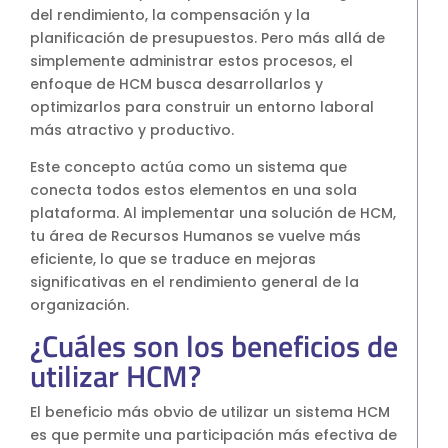
del rendimiento, la compensación y la
S4HANA Cloud
planificación de presupuestos. Pero más allá de
CONSULTORIA
simplemente administrar estos procesos, el
Consultoria SAP
enfoque de HCM busca desarrollarlos y
Consultoria SAP Business One
optimizarlos para construir un entorno laboral
más atractivo y productivo.
Consultoria SAP S4HANA Cloud
ÚNETE
Este concepto actúa como un sistema que
conecta todos estos elementos en una sola
¡Más de 400 clientes!
plataforma. Al implementar una solución de HCM,
tu área de Recursos Humanos se vuelve más
eficiente, lo que se traduce en mejoras
significativas en el rendimiento general de la
Únete a ellos
organización.
¿Cuáles son los beneficios de
utilizar HCM?
El beneficio más obvio de utilizar un sistema HCM
es que permite una participación más efectiva de