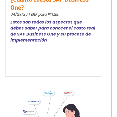
S4HANA Cloud
One?
CONSULTORIA
04/29/26
|
ERP para PYMEs
Consultoria SAP
Estos son todos los aspectos que
Consultoria SAP Business One
debes saber para conocer el costo real
de SAP Business One y su proceso de
Consultoria SAP S4HANA Cloud
implementación
ÚNETE
¡Más de 400 clientes!
Únete a ellos