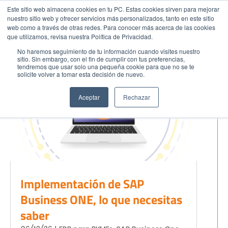
Este sitio web almacena cookies en tu PC. Estas cookies sirven para mejorar
nuestro sitio web y ofrecer servicios más personalizados, tanto en este sitio
web como a través de otras redes. Para conocer más acerca de las cookies
Menu
ERP para PYMEs
Llamar
que utilizamos, revisa nuestra Política de Privacidad.
No haremos seguimiento de tu información cuando visites nuestro
sitio. Sin embargo, con el fin de cumplir con tus preferencias,
tendremos que usar solo una pequeña cookie para que no se te
EMPIEZA AQUÍ
solicite volver a tomar esta decisión de nuevo.
Inicio
Conocenos
Aceptar
Rechazar
Blog
Casos de Éxito
Industrias
Cotiza SAP
Contacto
Implementación de SAP
Partner SAP en tu Ciudad
Business ONE, lo que necesitas
Partners Estratégicos
saber
EXPLORAR SOLUIONES
SOLUCIONES CLOUD