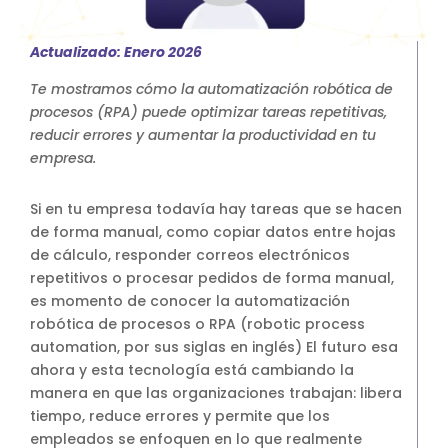
SAP Business One Cloud
SAP Cloud ERP
Actualizado: Enero 2026
SAP Cloud ERP RISE
Te mostramos cómo la automatización robótica de
SAP BTP
procesos (RPA) puede optimizar tareas repetitivas,
reducir errores y aumentar la productividad en tu
SAP Business Data Cloud
empresa.
SAP Success Factors
SOLUCIONES ONPREMISE
Si en tu empresa todavía hay tareas que se hacen
SAP Business One
de forma manual, como copiar datos entre hojas
Addons para SAP Business One
de cálculo, responder correos electrónicos
SAP S4HANA
repetitivos o procesar pedidos de forma manual,
es momento de conocer la automatización
Migración a S4HANA
robótica de procesos o RPA (robotic process
SOPORTE
automation, por sus siglas en inglés) El futuro esa
Soporte y Mantenimiento SAP
ahora y esta tecnología está cambiando la
manera en que las organizaciones trabajan: libera
Soporte y Manntenimiento SAP
tiempo, reduce errores y permite que los
Business One
empleados se enfoquen en lo que realmente
Soporte y Mantenimiento SAP