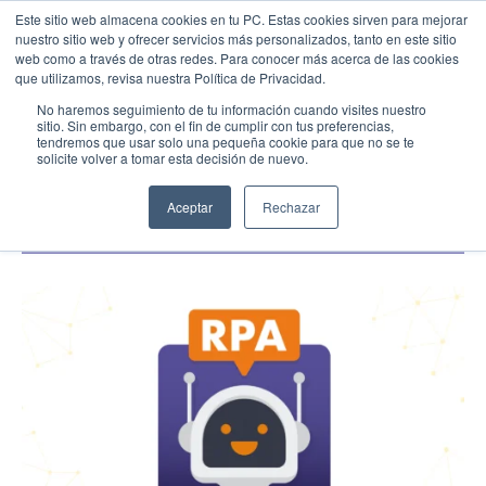
Este sitio web almacena cookies en tu PC. Estas cookies sirven para mejorar
nuestro sitio web y ofrecer servicios más personalizados, tanto en este sitio
web como a través de otras redes. Para conocer más acerca de las cookies
Menu
Llamar
que utilizamos, revisa nuestra Política de Privacidad.
Transformación Digital
No haremos seguimiento de tu información cuando visites nuestro
sitio. Sin embargo, con el fin de cumplir con tus preferencias,
Las ventajas de implementar RPA en tu
tendremos que usar solo una pequeña cookie para que no se te
EMPIEZA AQUÍ
empresa para optimizar procesos
solicite volver a tomar esta decisión de nuevo.
Inicio
01/8/26
Conocenos
Aceptar
Rechazar
Blog
Casos de Éxito
Industrias
Cotiza SAP
Contacto
Partner SAP en tu Ciudad
Partners Estratégicos
EXPLORAR SOLUIONES
SOLUCIONES CLOUD