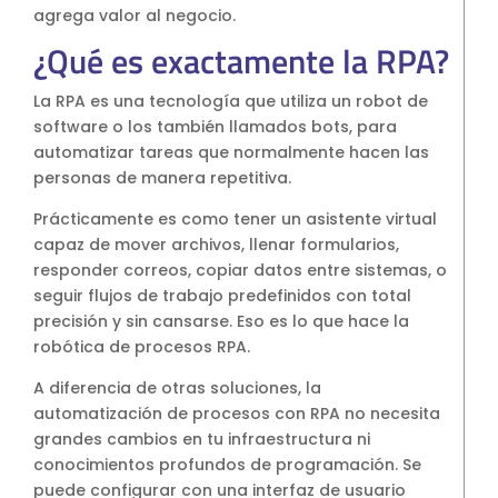
agrega valor al negocio.
S4HANA Cloud
¿Qué es exactamente la RPA?
CONSULTORIA
Consultoria SAP
La RPA es una tecnología que utiliza un robot de
Consultoria SAP Business One
software o los también llamados bots, para
Consultoria SAP S4HANA Cloud
automatizar tareas que normalmente hacen las
personas de manera repetitiva.
ÚNETE
Prácticamente es como tener un asistente virtual
¡Más de 400 clientes!
capaz de mover archivos, llenar formularios,
responder correos, copiar datos entre sistemas, o
seguir flujos de trabajo predefinidos con total
Únete a ellos
precisión y sin cansarse. Eso es lo que hace la
robótica de procesos RPA.
A diferencia de otras soluciones, la
automatización de procesos con RPA no necesita
grandes cambios en tu infraestructura ni
conocimientos profundos de programación. Se
puede configurar con una interfaz de usuario