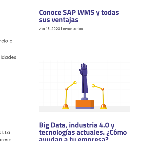
Conoce SAP WMS y todas
sus ventajas
Abr 18, 2023
|
Inventarios
rcio o
sidades
Big Data, industria 4.0 y
tecnologías actuales. ¿Cómo
l. La
ayudan a tu empresa?
presa