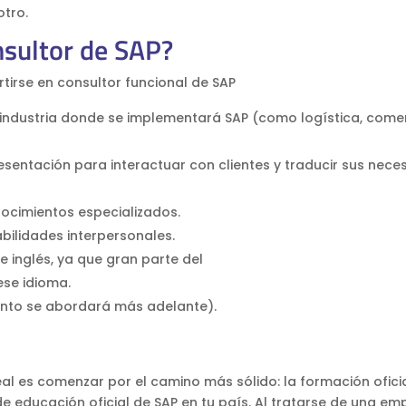
otro.
nsultor de SAP?
tirse en consultor funcional de SAP
 industria donde se implementará SAP (como logística, come
entación para interactuar con clientes y traducir sus nece
nocimientos especializados.
bilidades interpersonales.
 inglés, ya que gran parte del
ese idioma.
unto se abordará más adelante).
eal es comenzar por el camino más sólido: la formación oficia
e educación oficial de SAP en tu país. Al tratarse de una em