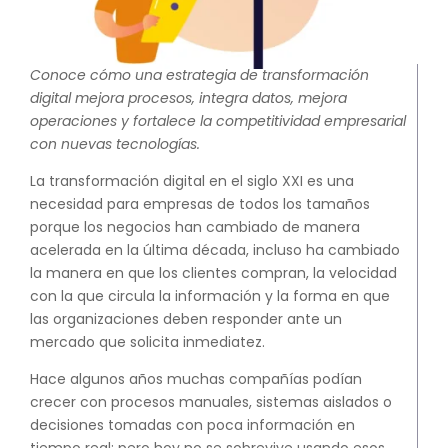
SAP Business One Cloud
SAP Cloud ERP
Conoce cómo una estrategia de transformación
SAP Cloud ERP RISE
digital mejora procesos, integra datos, mejora
SAP BTP
operaciones y fortalece la competitividad empresarial
SAP Business Data Cloud
con nuevas tecnologías.
SAP Success Factors
La transformación digital en el siglo XXI es una
SOLUCIONES ONPREMISE
necesidad para empresas de todos los tamaños
SAP Business One
porque los negocios han cambiado de manera
Addons para SAP Business One
acelerada en la última década, incluso ha cambiado
la manera en que los clientes compran, la velocidad
SAP S4HANA
con la que circula la información y la forma en que
Migración a S4HANA
las organizaciones deben responder ante un
SOPORTE
mercado que solicita inmediatez.
Soporte y Mantenimiento SAP
Hace algunos años muchas compañías podían
Soporte y Manntenimiento SAP
crecer con procesos manuales, sistemas aislados o
Business One
decisiones tomadas con poca información en
Soporte y Mantenimiento SAP
tiempo real; pero hoy no se sobrevive usando esos