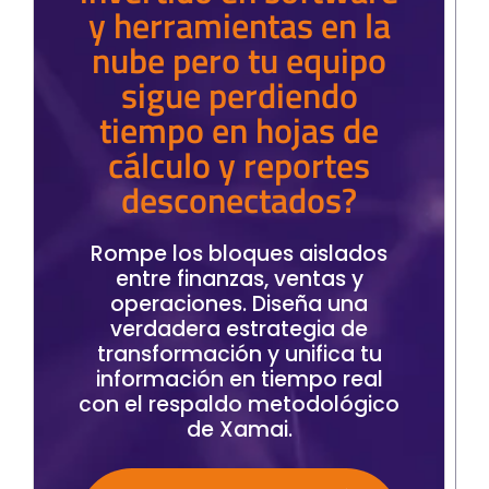
y herramientas en la
nube pero tu equipo
sigue perdiendo
tiempo en hojas de
cálculo y reportes
desconectados?
Rompe los bloques aislados
entre finanzas, ventas y
operaciones. Diseña una
verdadera estrategia de
transformación y unifica tu
información en tiempo real
con el respaldo metodológico
de Xamai.