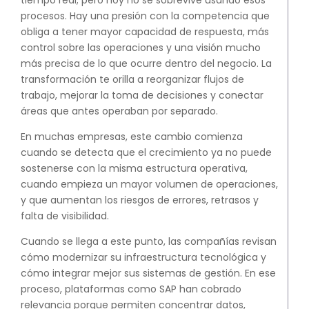
S4HANA Cloud
procesos. Hay una presión con la competencia que
obliga a tener mayor capacidad de respuesta, más
CONSULTORIA
control sobre las operaciones y una visión mucho
Consultoria SAP
más precisa de lo que ocurre dentro del negocio. La
Consultoria SAP Business One
transformación te orilla a reorganizar flujos de
Consultoria SAP S4HANA Cloud
trabajo, mejorar la toma de decisiones y conectar
ÚNETE
áreas que antes operaban por separado.
En muchas empresas, este cambio comienza
¡Más de 400 clientes!
cuando se detecta que el crecimiento ya no puede
sostenerse con la misma estructura operativa,
cuando empieza un mayor volumen de operaciones,
Únete a ellos
y que aumentan los riesgos de errores, retrasos y
falta de visibilidad.
Cuando se llega a este punto, las compañías revisan
cómo modernizar su infraestructura tecnológica y
cómo integrar mejor sus sistemas de gestión. En ese
proceso, plataformas como SAP han cobrado
relevancia porque permiten concentrar datos,