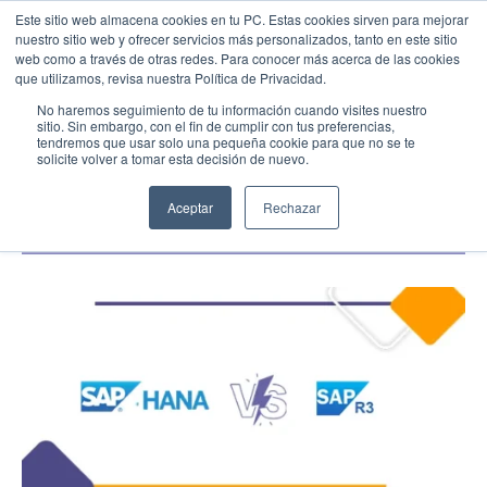
Este sitio web almacena cookies en tu PC. Estas cookies sirven para mejorar
nuestro sitio web y ofrecer servicios más personalizados, tanto en este sitio
web como a través de otras redes. Para conocer más acerca de las cookies
Menu
Llamar
que utilizamos, revisa nuestra Política de Privacidad.
Transformación Digital
No haremos seguimiento de tu información cuando visites nuestro
sitio. Sin embargo, con el fin de cumplir con tus preferencias,
SAP R3: su discontinuidad y su evolución
tendremos que usar solo una pequeña cookie para que no se te
EMPIEZA AQUÍ
hacia SAP HANA
solicite volver a tomar esta decisión de nuevo.
Inicio
06/21/23
Conocenos
Aceptar
Rechazar
Blog
Casos de Éxito
Industrias
Cotiza SAP
Contacto
Partner SAP en tu Ciudad
Partners Estratégicos
EXPLORAR SOLUIONES
SOLUCIONES CLOUD