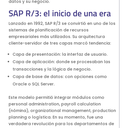
datos y su negocio.
S4HANA Cloud
SAP R/3: el inicio de una era
CONSULTORIA
Consultoria SAP
Lanzado en 1992, SAP R/3 se convirtió en uno de los
Consultoria SAP Business One
sistemas de planificación de recursos
empresariales más utilizados. Su arquitectura
Consultoria SAP S4HANA Cloud
cliente-servidor de tres capas marcó tendencia:
ÚNETE
Capa de presentación: la interfaz de usuario.
¡Más de 400 clientes!
Capa de aplicación: donde se procesaban las
transacciones y la lógica de negocio.
Capa de base de datos: con opciones como
Únete a ellos
Oracle o SQL Server.
Este modelo permitió integrar módulos como
personal administration, payroll calculation
(nómina), organizational management, production
planning o logística. En su momento, fue una
verdadera revolución para los departamentos de