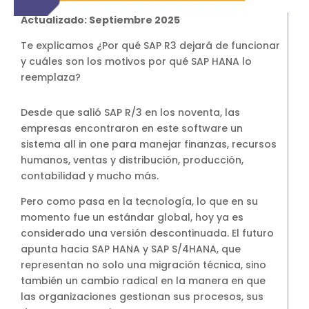
SAP Business One Cloud
Actualizado: Septiembre 2025
SAP Cloud ERP
Te explicamos ¿Por qué SAP R3 dejará de funcionar
SAP Cloud ERP RISE
y cuáles son los motivos por qué SAP HANA lo
SAP BTP
reemplaza?
SAP Business Data Cloud
Desde que salió SAP R/3 en los noventa, las
SAP Success Factors
empresas encontraron en este software un
SOLUCIONES ONPREMISE
sistema all in one para manejar finanzas, recursos
SAP Business One
humanos, ventas y distribución, producción,
Addons para SAP Business One
contabilidad y mucho más.
SAP S4HANA
Pero como pasa en la tecnología, lo que en su
Migración a S4HANA
momento fue un estándar global, hoy ya es
considerado una versión descontinuada. El futuro
SOPORTE
apunta hacia SAP HANA y SAP S/4HANA, que
Soporte y Mantenimiento SAP
representan no solo una migración técnica, sino
Soporte y Manntenimiento SAP
también un cambio radical en la manera en que
Business One
las organizaciones gestionan sus procesos, sus
Soporte y Mantenimiento SAP