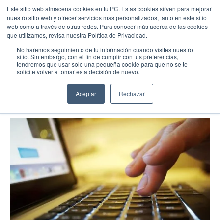
Este sitio web almacena cookies en tu PC. Estas cookies sirven para mejorar
nuestro sitio web y ofrecer servicios más personalizados, tanto en este sitio
web como a través de otras redes. Para conocer más acerca de las cookies
Menu
Llamar
que utilizamos, revisa nuestra Política de Privacidad.
Inventarios
No haremos seguimiento de tu información cuando visites nuestro
sitio. Sin embargo, con el fin de cumplir con tus preferencias,
Atajos de teclado para SAP
tendremos que usar solo una pequeña cookie para que no se te
EMPIEZA AQUÍ
solicite volver a tomar esta decisión de nuevo.
Inicio
08/22/22
Conocenos
Aceptar
Rechazar
Blog
Casos de Éxito
Industrias
Cotiza SAP
Contacto
Partner SAP en tu Ciudad
Partners Estratégicos
EXPLORAR SOLUIONES
SOLUCIONES CLOUD