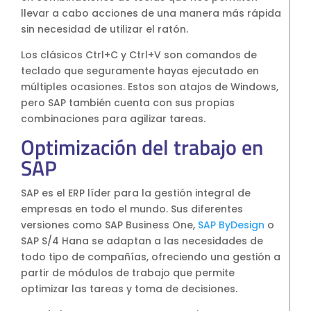
llevar a cabo acciones de una manera más rápida
S4HANA Cloud
sin necesidad de utilizar el ratón.
CONSULTORIA
Consultoria SAP
Los clásicos Ctrl+C y Ctrl+V son comandos de
Consultoria SAP Business One
teclado que seguramente hayas ejecutado en
múltiples ocasiones. Estos son atajos de Windows,
Consultoria SAP S4HANA Cloud
pero SAP también cuenta con sus propias
ÚNETE
combinaciones para agilizar tareas.
Optimización del trabajo en
¡Más de 400 clientes!
SAP
SAP es el ERP líder para la gestión integral de
Únete a ellos
empresas en todo el mundo. Sus diferentes
versiones como SAP Business One,
SAP ByDesign
o
SAP S/4 Hana se adaptan a las necesidades de
todo tipo de compañías, ofreciendo una gestión a
partir de módulos de trabajo que permite
optimizar las tareas y toma de decisiones.