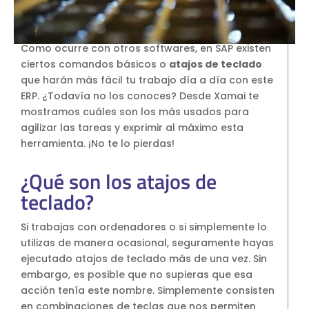
SAP Business One Cloud
SAP Cloud ERP
Como ocurre con otros softwares, en SAP existen
SAP Cloud ERP RISE
ciertos comandos básicos o
atajos de teclado
SAP BTP
que harán más fácil tu trabajo día a día con este
SAP Business Data Cloud
ERP. ¿Todavía no los conoces? Desde Xamai te
mostramos cuáles son los más usados para
SAP Success Factors
agilizar las tareas y exprimir al máximo esta
SOLUCIONES ONPREMISE
herramienta. ¡No te lo pierdas!
SAP Business One
Addons para SAP Business One
¿Qué son los atajos de
SAP S4HANA
teclado?
Migración a S4HANA
Si trabajas con ordenadores o si simplemente lo
SOPORTE
utilizas de manera ocasional, seguramente hayas
Soporte y Mantenimiento SAP
ejecutado atajos de teclado más de una vez. Sin
Soporte y Manntenimiento SAP
embargo, es posible que no supieras que esa
Business One
acción tenía este nombre. Simplemente consisten
en combinaciones de teclas que nos permiten
Soporte y Mantenimiento SAP