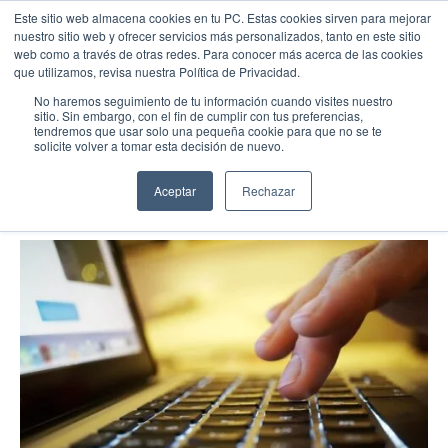
Este sitio web almacena cookies en tu PC. Estas cookies sirven para mejorar
nuestro sitio web y ofrecer servicios más personalizados, tanto en este sitio
web como a través de otras redes. Para conocer más acerca de las cookies
Menu
Llamar
que utilizamos, revisa nuestra Política de Privacidad.
Inventarios
No haremos seguimiento de tu información cuando visites nuestro
sitio. Sin embargo, con el fin de cumplir con tus preferencias,
Atajos de teclado para SAP
tendremos que usar solo una pequeña cookie para que no se te
EMPIEZA AQUÍ
solicite volver a tomar esta decisión de nuevo.
Inicio
08/22/22
Conocenos
Aceptar
Rechazar
Blog
Casos de Éxito
Industrias
Cotiza SAP
Contacto
Partner SAP en tu Ciudad
Partners Estratégicos
EXPLORAR SOLUIONES
SOLUCIONES CLOUD