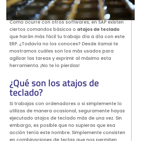
SAP Business One Cloud
SAP Cloud ERP
Como ocurre con otros softwares, en SAP existen
SAP Cloud ERP RISE
ciertos comandos básicos o
atajos de teclado
SAP BTP
que harán más fácil tu trabajo día a día con este
SAP Business Data Cloud
ERP. ¿Todavía no los conoces? Desde Xamai te
mostramos cuáles son los más usados para
SAP Success Factors
agilizar las tareas y exprimir al máximo esta
SOLUCIONES ONPREMISE
herramienta. ¡No te lo pierdas!
SAP Business One
Addons para SAP Business One
¿Qué son los atajos de
SAP S4HANA
teclado?
Migración a S4HANA
Si trabajas con ordenadores o si simplemente lo
SOPORTE
utilizas de manera ocasional, seguramente hayas
Soporte y Mantenimiento SAP
ejecutado atajos de teclado más de una vez. Sin
Soporte y Manntenimiento SAP
embargo, es posible que no supieras que esa
Business One
acción tenía este nombre. Simplemente consisten
en combinaciones de teclas que nos permiten
Soporte y Mantenimiento SAP