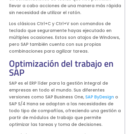
llevar a cabo acciones de una manera más rápida
S4HANA Cloud
sin necesidad de utilizar el ratón.
CONSULTORIA
Consultoria SAP
Los clásicos Ctrl+C y Ctrl+V son comandos de
Consultoria SAP Business One
teclado que seguramente hayas ejecutado en
múltiples ocasiones. Estos son atajos de Windows,
Consultoria SAP S4HANA Cloud
pero SAP también cuenta con sus propias
ÚNETE
combinaciones para agilizar tareas.
Optimización del trabajo en
¡Más de 400 clientes!
SAP
SAP es el ERP líder para la gestión integral de
Únete a ellos
empresas en todo el mundo. Sus diferentes
versiones como SAP Business One,
SAP ByDesign
o
SAP S/4 Hana se adaptan a las necesidades de
todo tipo de compañías, ofreciendo una gestión a
partir de módulos de trabajo que permite
optimizar las tareas y toma de decisiones.