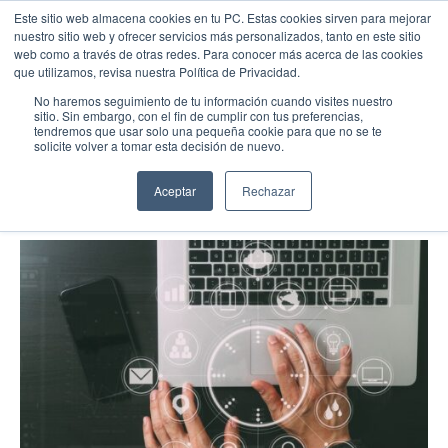
Este sitio web almacena cookies en tu PC. Estas cookies sirven para mejorar
nuestro sitio web y ofrecer servicios más personalizados, tanto en este sitio
web como a través de otras redes. Para conocer más acerca de las cookies
Menu
Llamar
que utilizamos, revisa nuestra Política de Privacidad.
ERP
No haremos seguimiento de tu información cuando visites nuestro
sitio. Sin embargo, con el fin de cumplir con tus preferencias,
Los Mejores Trucos SAP
tendremos que usar solo una pequeña cookie para que no se te
EMPIEZA AQUÍ
solicite volver a tomar esta decisión de nuevo.
Inicio
06/13/22
Conocenos
Aceptar
Rechazar
Blog
Casos de Éxito
Industrias
Cotiza SAP
Contacto
Partner SAP en tu Ciudad
Partners Estratégicos
EXPLORAR SOLUIONES
SOLUCIONES CLOUD