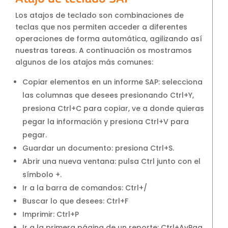
S4HANA Cloud
Los atajos de teclado son combinaciones de
CONSULTORIA
teclas que nos permiten acceder a diferentes
Consultoria SAP
operaciones de forma automática, agilizando así
nuestras tareas. A continuación os mostramos
Consultoria SAP Business One
algunos de los atajos más comunes:
Consultoria SAP S4HANA Cloud
ÚNETE
Copiar elementos en un informe SAP: selecciona
las columnas que desees presionando Ctrl+Y,
¡Más de 400 clientes!
presiona Ctrl+C para copiar, ve a donde quieras
pegar la información y presiona Ctrl+V para
pegar.
Únete a ellos
Guardar un documento: presiona Ctrl+S.
Abrir una nueva ventana: pulsa Ctrl junto con el
símbolo +.
Ir a la barra de comandos: Ctrl+/
Buscar lo que desees: Ctrl+F
Imprimir: Ctrl+P
Ir a la primera página de un reporte: Ctrl+AvPag