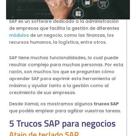
SAP Business One Cloud
SAP Cloud ERP
SAP es un software dedicado a la administración
SAP Cloud ERP RISE
de empresas que facilita la gestión de diferentes
SAP BTP
módulos
de un negocio, como las finanzas, los
SAP Business Data Cloud
recursos humanos, la logística, entre otros.
SAP Success Factors
SAP tiene muchas funcionalidades, lo cual puede
SOLUCIONES ONPREMISE
resultar complejo para muchas personas. Por esta
SAP Business One
razón, son muchos los que se preguntan cómo
Addons para SAP Business One
aprender SAP para exprimir esta herramienta al
SAP S4HANA
máximo y ayudar tanto a la gestión como al
crecimiento de sus empresas.
Migración a S4HANA
SOPORTE
Desde Xamai, os mostramos algunos
trucos SAP
Soporte y Mantenimiento SAP
que podéis emplear para agilizar vuestras tareas.
Soporte y Manntenimiento SAP
5 Trucos SAP para negocios
Business One
Atajo de teclado SAP
Soporte y Mantenimiento SAP