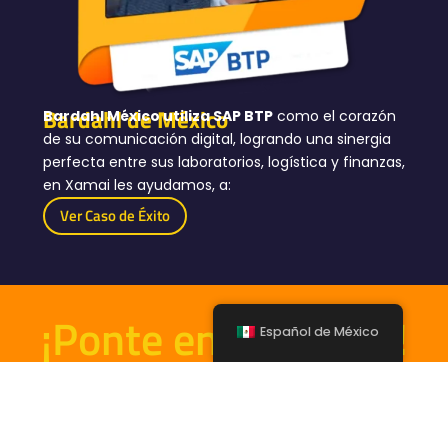
Bardahl de México
Bardahl México utiliza SAP BTP
como el corazón
de su comunicación digital, logrando una sinergia
perfecta entre sus laboratorios, logística y finanzas,
en Xamai les ayudamos, a:
Ver Caso de Éxito
¡Ponte en Contacto!
Español de México
Nombre
*