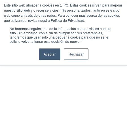
Este sitio web almacena cookies en tu PC. Estas cookies sirven para mejorar
nuestro sitio web y ofrecer servicios más personalizados, tanto en este sitio
web como a través de otras redes. Para conocer más acerca de las cookies
Menu
Llamar
que utilizamos, revisa nuestra Política de Privacidad.
No haremos seguimiento de tu información cuando visites nuestro
sitio. Sin embargo, con el fin de cumplir con tus preferencias,
tendremos que usar solo una pequeña cookie para que no se te
EMPIEZA AQUÍ
solicite volver a tomar esta decisión de nuevo.
Inicio
Conocenos
Aceptar
Rechazar
Blog
Casos de Éxito
Industrias
Cotiza SAP
Contacto
Partner SAP en tu Ciudad
Partners Estratégicos
EXPLORAR SOLUIONES
SOLUCIONES CLOUD