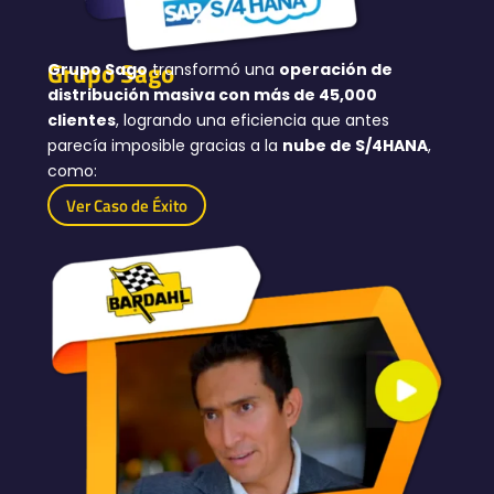
Grupo Sago
Grupo Sago
transformó una
operación de
distribución masiva con más de 45,000
clientes
, logrando una eficiencia que antes
parecía imposible gracias a la
nube de S/4HANA
,
como:
Ver Caso de Éxito