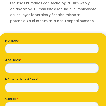
recursos humanos con tecnología 100% web y
SAP Business One Cloud
colaborativa. Human Site asegura el cumplimiento
SAP Cloud ERP
de las leyes laborales y fiscales mientras
SAP Cloud ERP RISE
potencializa el crecimiento de tu capital humano.
SAP BTP
SAP Business Data Cloud
SAP Success Factors
SOLUCIONES ONPREMISE
SAP Business One
Addons para SAP Business One
SAP S4HANA
Migración a S4HANA
SOPORTE
Soporte y Mantenimiento SAP
Soporte y Manntenimiento SAP
Business One
Soporte y Mantenimiento SAP