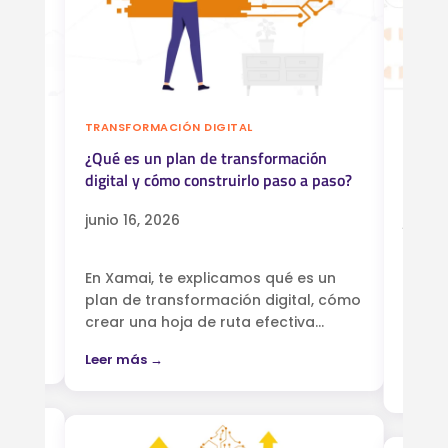
TRANSFORMACIÓN DIGITAL
INDUST
é es
¿Qué es un plan de transformación
Organi
digital y cómo construirlo paso a paso?
lograr
junio 16, 2026
junio 
 la
En Xamai, te explicamos qué es un
¿Qué 
rar
plan de transformación digital, cómo
intel
crear una hoja de ruta efectiva...
un ec
a la I
Leer más →
Leer 