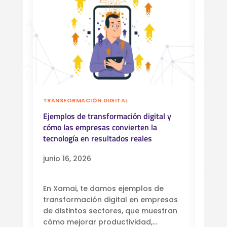
TRANSFORMACIÓN DIGITAL
tal en
INDUST
Ejemplos de transformación digital y
es?
cómo las empresas convierten la
Automa
tecnología en resultados reales
manera
reduci
junio 16, 2026
a
junio 
gital
En Xamai, te damos ejemplos de
ulsan
transformación digital en empresas
Descu
de distintos sectores, que muestran
proce
cómo mejorar productividad,...
produc