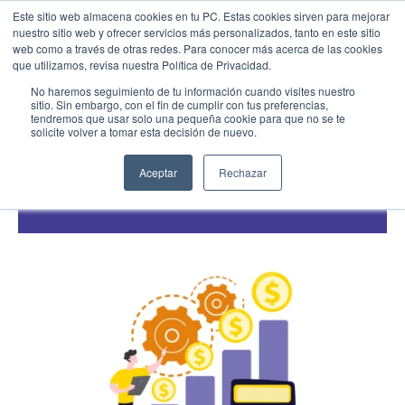
Este sitio web almacena cookies en tu PC. Estas cookies sirven para mejorar
nuestro sitio web y ofrecer servicios más personalizados, tanto en este sitio
web como a través de otras redes. Para conocer más acerca de las cookies
Menu
Llamar
que utilizamos, revisa nuestra Política de Privacidad.
Inventarios
No haremos seguimiento de tu información cuando visites nuestro
sitio. Sin embargo, con el fin de cumplir con tus preferencias,
¿Qué son los gastos de operación y cuál es
tendremos que usar solo una pequeña cookie para que no se te
EMPIEZA AQUÍ
su importancia en la rentabilidad
solicite volver a tomar esta decisión de nuevo.
Inicio
empresarial?
Conocenos
Aceptar
Rechazar
02/1/26
Blog
Casos de Éxito
Industrias
Cotiza SAP
Contacto
Partner SAP en tu Ciudad
Partners Estratégicos
EXPLORAR SOLUIONES
SOLUCIONES CLOUD