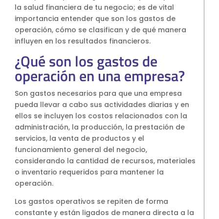
la salud financiera de tu negocio; es de vital
S4HANA Cloud
importancia entender que son los gastos de
CONSULTORIA
operación, cómo se clasifican y de qué manera
Consultoria SAP
influyen en los resultados financieros.
Consultoria SAP Business One
¿Qué son los gastos de
Consultoria SAP S4HANA Cloud
operación en una empresa?
ÚNETE
Son gastos necesarios para que una empresa
¡Más de 400 clientes!
pueda llevar a cabo sus actividades diarias y en
ellos se incluyen los costos relacionados con la
administración, la producción, la prestación de
Únete a ellos
servicios, la venta de productos y el
funcionamiento general del negocio,
considerando la cantidad de recursos, materiales
o inventario requeridos para mantener la
operación.
Los gastos operativos se repiten de forma
constante y están ligados de manera directa a la