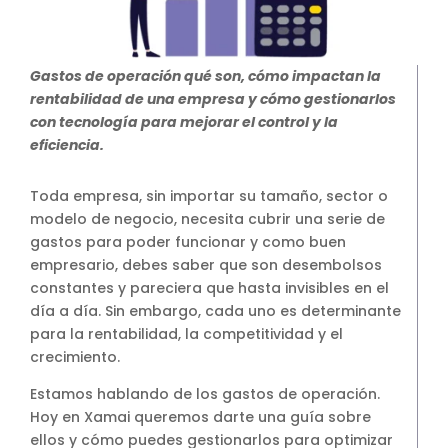
SAP Business One Cloud
SAP Cloud ERP
Gastos de operación qué son, cómo impactan la
SAP Cloud ERP RISE
rentabilidad de una empresa y cómo gestionarlos
SAP BTP
con tecnología para mejorar el control y la
SAP Business Data Cloud
eficiencia.
SAP Success Factors
Toda empresa, sin importar su tamaño, sector o
SOLUCIONES ONPREMISE
modelo de negocio, necesita cubrir una serie de
SAP Business One
gastos para poder funcionar y como buen
Addons para SAP Business One
empresario, debes saber que son desembolsos
SAP S4HANA
constantes y pareciera que hasta invisibles en el
Migración a S4HANA
día a día. Sin embargo, cada uno es determinante
para la rentabilidad, la competitividad y el
SOPORTE
crecimiento.
Soporte y Mantenimiento SAP
Soporte y Manntenimiento SAP
Estamos hablando de los gastos de operación.
Business One
Hoy en Xamai queremos darte una guía sobre
ellos y cómo puedes gestionarlos para optimizar
Soporte y Mantenimiento SAP