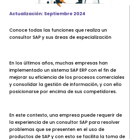
SAP Business One Cloud
Actualización: Septiembre 2024
SAP Cloud ERP
SAP Cloud ERP RISE
Conoce todas las funciones que realiza un
SAP BTP
consultor SAP y sus áreas de especialización
SAP Business Data Cloud
SAP Success Factors
SOLUCIONES ONPREMISE
En los últimos años, muchas empresas han
SAP Business One
implementado un sistema SAP ERP con el fin de
Addons para SAP Business One
mejorar su eficiencia de los procesos comerciales
y consolidar la gestión de información, y con ello
SAP S4HANA
posicionarse por encima de sus competidores.
Migración a S4HANA
SOPORTE
Soporte y Mantenimiento SAP
En este contexto, una empresa puede requerir de
Soporte y Manntenimiento SAP
la experiencia de un consultor SAP para resolver
Business One
problemas que se presenten en el uso de
productos de SAP y con esto se facilita la toma de
Soporte y Mantenimiento SAP