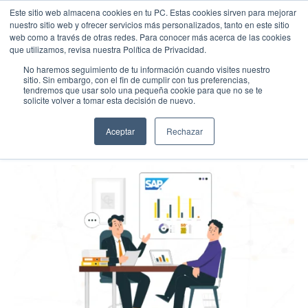
Este sitio web almacena cookies en tu PC. Estas cookies sirven para mejorar
nuestro sitio web y ofrecer servicios más personalizados, tanto en este sitio
web como a través de otras redes. Para conocer más acerca de las cookies
Menu
Llamar
que utilizamos, revisa nuestra Política de Privacidad.
Transformación Digital
No haremos seguimiento de tu información cuando visites nuestro
sitio. Sin embargo, con el fin de cumplir con tus preferencias,
¿Qué es un consultor SAP y qué hace?
tendremos que usar solo una pequeña cookie para que no se te
EMPIEZA AQUÍ
solicite volver a tomar esta decisión de nuevo.
Inicio
12/27/22
Conocenos
Aceptar
Rechazar
Blog
Casos de Éxito
Industrias
Cotiza SAP
Contacto
Partner SAP en tu Ciudad
Partners Estratégicos
EXPLORAR SOLUIONES
SOLUCIONES CLOUD