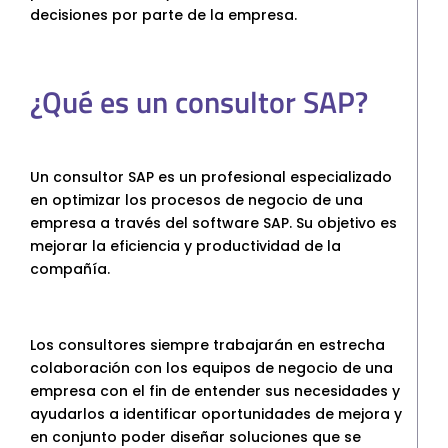
decisiones por parte de la empresa.
S4HANA Cloud
CONSULTORIA
Consultoria SAP
¿Qué es un consultor SAP?
Consultoria SAP Business One
Consultoria SAP S4HANA Cloud
ÚNETE
Un consultor SAP es un profesional especializado
en optimizar los procesos de negocio de una
¡Más de 400 clientes!
empresa a través del software SAP. Su objetivo es
mejorar la eficiencia y productividad de la
compañía.
Únete a ellos
Los consultores siempre trabajarán en estrecha
colaboración con los equipos de negocio de una
empresa con el fin de entender sus necesidades y
ayudarlos a identificar oportunidades de mejora y
en conjunto poder diseñar soluciones que se