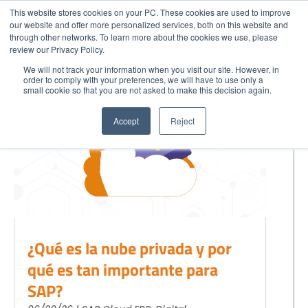
This website stores cookies on your PC. These cookies are used to improve
our website and offer more personalized services, both on this website and
through other networks. To learn more about the cookies we use, please
Menu
Digital Transformation
Call
review our Privacy Policy.
We will not track your information when you visit our site. However, in
order to comply with your preferences, we will have to use only a
small cookie so that you are not asked to make this decision again.
GET STARTED
Home
Accept
Reject
Get to Know Us
Blog
Success Stories
Industries
Quote SAP
Contact
¿Qué es la nube privada y por
SAP Partner in your City
qué es tan importante para
Strategic Partners
SAP?
EXPLORE SOLUTIONS
CLOUD SOLUTIONS