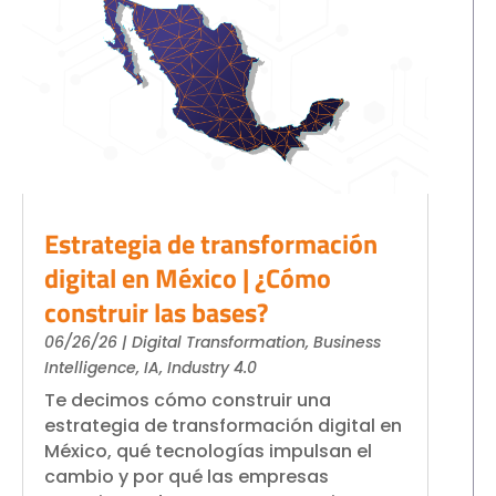
S4HANA Cloud
CONSULTING
SAP Consulting
SAP Business One Consulting
SAP S4HANA Cloud Consulting
JOIN
More than 400 clients!
Estrategia de transformación
digital en México | ¿Cómo
construir las bases?
Join them
06/26/26
|
Digital Transformation
,
Business
Intelligence
,
IA
,
Industry 4.0
Te decimos cómo construir una
estrategia de transformación digital en
México, qué tecnologías impulsan el
cambio y por qué las empresas