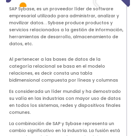
SAP Business One Cloud
SAP Sybase, es un proveedor líder de software
SAP Cloud ERP
empresarial utilizado para administrar, analizar y
movilizar datos. . Sybase produce productos y
SAP Cloud ERP RISE
servicios relacionados a la gestión de información,
SAP BTP
herramientas de desarrollo, almacenamiento de
SAP Business Data Cloud
datos, etc.
SAP Success Factors
Al pertenecer a las bases de datos de la
SOLUCIONES ONPREMISE
categoría relacional se basa en el modelo
SAP Business One
relaciones, es decir consta una tabla
Addons para SAP Business One
bidimensional compuesta por líneas y columnas
SAP S4HANA
Es considerada un líder mundial y ha demostrado
Migración a S4HANA
su valía en las industrias con mayor uso de datos
SOPORTE
en todos los sistemas, redes y dispositivos finales
Soporte y Mantenimiento SAP
comunes.
Soporte y Manntenimiento SAP
La combinación de SAP y Sybase representa un
Business One
cambio significativo en la industria. La fusión está
Soporte y Mantenimiento SAP