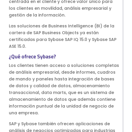
centrada en el cliente y ofrece valor único para
S4HANA Cloud
los clientes en movilidad, análisis empresarial y
CONSULTORIA
gestión de la información.
Consultoria SAP
Las soluciones de Business Intelligence (BI) de la
Consultoria SAP Business One
cartera de SAP Business Objects ya están
Consultoria SAP S4HANA Cloud
certificadas para Sybase SAP IQ 15.0 y Sybase SAP
ASE 15.0.
ÚNETE
¿Qué ofrece Sybase?
¡Más de 400 clientes!
Los clientes tienen acceso a soluciones completas
de análisis empresarial, desde informes, cuadros
de mando y paneles hasta integración de bases
Únete a ellos
de datos y calidad de datos, almacenamiento
transaccional, data marts, que es un sistema de
almacenamiento de datos que además contiene
información puntual de la unidad de negocio de
una empresa.
SAP y Sybase también ofrecen aplicaciones de
análisis de negocios optimizadas para industrias