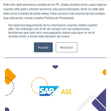
Este sitio web almacena cookies en tu PC. Estas cookies sirven para mejorar
nuestro sitio web y ofrecer servicios más personalizados, tanto en este sitio
web como a través de otras redes. Para conocer más acerca de las cookies
Menu
Llamar
que utilizamos, revisa nuestra Política de Privacidad.
ERP para PYMEs
No haremos seguimiento de tu información cuando visites nuestro
sitio. Sin embargo, con el fin de cumplir con tus preferencias,
Soluciones SAP Sybase estratégicas para la
tendremos que usar solo una pequeña cookie para que no se te
EMPIEZA AQUÍ
gestión de datos
solicite volver a tomar esta decisión de nuevo.
Inicio
01/22/23
Conocenos
Aceptar
Rechazar
Blog
Casos de Éxito
Industrias
Cotiza SAP
Contacto
Partner SAP en tu Ciudad
Partners Estratégicos
EXPLORAR SOLUIONES
SOLUCIONES CLOUD