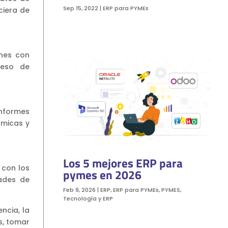
Sep 15, 2022
|
ERP para PYMEs
ciera de
ones con
ceso de
nformes
ámicas y
Los 5 mejores ERP para
 con los
pymes en 2026
dades de
Feb 9, 2026
|
ERP
,
ERP para PYMEs
,
PYMES
,
Tecnología y ERP
ncia, la
s, tomar