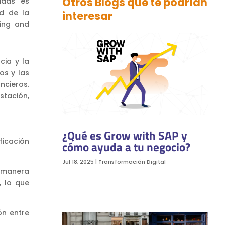
Otros Blogs que te podrían
adas es
ad de la
interesar
ning and
cia y la
os y las
cieros.
stación,
¿Qué es Grow with SAP y
ficación
cómo ayuda a tu negocio?
Jul 18, 2025
|
Transformación Digital
e manera
, lo que
ón entre