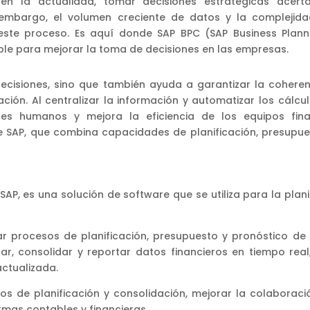
en la actualidad, tomar decisiones estratégicas acert
 embargo, el volumen creciente de datos y la complejid
r este proceso. Es aquí donde SAP BPC (SAP Business Plan
ble para mejorar la toma de decisiones en las empresas.
ecisiones, sino que también ayuda a garantizar la coheren
ción. Al centralizar la información y automatizar los cálcul
res humanos y mejora la eficiencia de los equipos finan
 SAP, que combina capacidades de planificación, presupue
SAP, es una solución de software que se utiliza para la plani
ar procesos de planificación, presupuesto y pronóstico d
lar, consolidar y reportar datos financieros en tiempo real
actualizada.
s de planificación y consolidación, mejorar la colaboraci
mas contables y financieras.