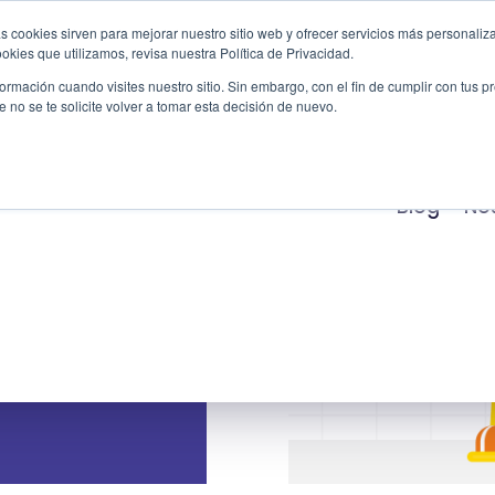
s cookies sirven para mejorar nuestro sitio web y ofrecer servicios más personaliza
kies que utilizamos, revisa nuestra Política de Privacidad.
Productos
Servicios
Casos de Éxito
Indu
rmación cuando visites nuestro sitio. Sin embargo, con el fin de cumplir con tus 
no se te solicite volver a tomar esta decisión de nuevo.
El origen
Blog
No
icial y
e su