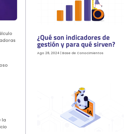
álculo
¿Qué son indicadores de
tadoras
gestión y para qué sirven?
Ago 28, 2024
|
Base de Conocimientos
moso
 la
icio