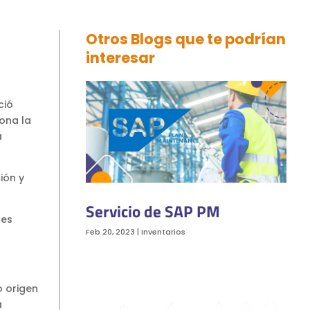
Otros Blogs que te podrían
interesar
ció
ona la
a
ión y
Servicio de SAP PM
ces
Feb 20, 2023
|
Inventarios
o origen
a