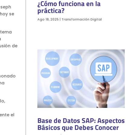
¿Cómo funciona en la
oseph
práctica?
hoy se
Ago 18, 2025
|
Transformación Digital
stema
a
usión de
 sonado
na
lo,
ente el
Base de Datos SAP: Aspectos
Básicos que Debes Conocer