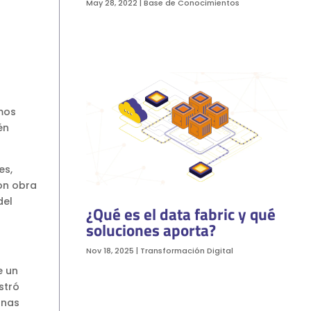
May 28, 2022
|
Base de Conocimientos
mos
én
es,
on obra
del
¿Qué es el data fabric y qué
soluciones aporta?
Nov 18, 2025
|
Transformación Digital
e un
stró
onas