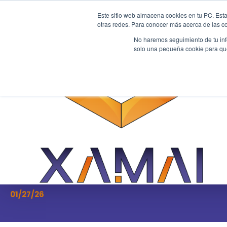
Este sitio web almacena cookies en tu PC. Esta
otras redes. Para conocer más acerca de las coo
No haremos seguimiento de tu info
solo una pequeña cookie para que 
Transformación Digital
¿Quién inventó la IA? 
de la inteligencia artif
las personas detrás d
creación
01/27/26