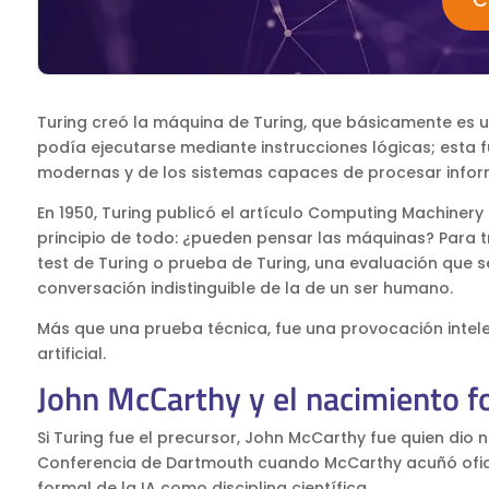
C
Turing creó la máquina de Turing, que básicamente es 
podía ejecutarse mediante instrucciones lógicas; esta 
modernas y de los sistemas capaces de procesar infor
En 1950, Turing publicó el artículo Computing Machiner
principio de todo: ¿pueden pensar las máquinas? Para t
test de Turing o prueba de Turing, una evaluación que
conversación indistinguible de la de un ser humano.
Más que una prueba técnica, fue una provocación intelec
artificial.
John McCarthy y el nacimiento fo
Si Turing fue el precursor, John McCarthy fue quien dio
Conferencia de Dartmouth cuando McCarthy acuñó oficialme
formal de la IA como disciplina científica.