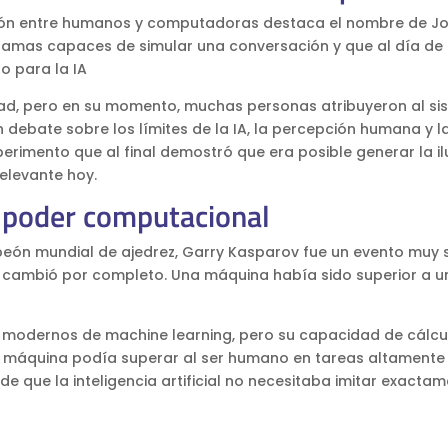
cción entre humanos y computadoras destaca el nombre de J
ramas capaces de simular una conversación y que al día de 
o para la IA
dad, pero en su momento, muchas personas atribuyeron al si
 debate sobre los límites de la IA, la percepción humana y l
xperimento que al final demostró que era posible generar la il
elevante hoy.
l poder computacional
peón mundial de ajedrez, Garry Kasparov fue un evento muy
ial cambió por completo. Una máquina había sido superior a u
 modernos de machine learning, pero su capacidad de cálcu
máquina podía superar al ser humano en tareas altamente
de que la inteligencia artificial no necesitaba imitar exactam