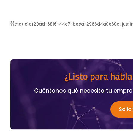
{{cta(‘c1af20ad-6816-44c7-beea-2966d4a0e60c’,’justify
¿Listo para habla
Cuéntanos qué necesita tu empres
Solic