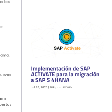
s los
te
rama.
Implementación de SAP
ACTIVATE para la migración
nuevos
a SAP S 4HANA
Jul 28, 2023
|
ERP para PYMEs
ado
pertos