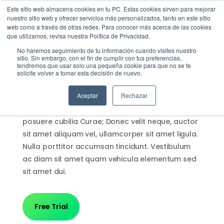
Este sitio web almacena cookies en tu PC. Estas cookies sirven para mejorar
nuestro sitio web y ofrecer servicios más personalizados, tanto en este sitio
web como a través de otras redes. Para conocer más acerca de las cookies
Menu
Llamar
que utilizamos, revisa nuestra Política de Privacidad.
One platform for all your
No haremos seguimiento de tu información cuando visites nuestro
analytics
sitio. Sin embargo, con el fin de cumplir con tus preferencias,
tendremos que usar solo una pequeña cookie para que no se te
EMPIEZA AQUÍ
solicite volver a tomar esta decisión de nuevo.
Inicio
Quisque velit nisi, pretium ut lacinia in, elementum
Conocenos
Aceptar
Rechazar
id enim. Sed porttitor lectus nibh. Vestibulum ante
Blog
ipsum primis in faucibus orci luctus et ultrices
posuere cubilia Curae; Donec velit neque, auctor
Casos de Éxito
sit amet aliquam vel, ullamcorper sit amet ligula.
Industrias
Nulla porttitor accumsan tincidunt. Vestibulum
Cotiza SAP
ac diam sit amet quam vehicula elementum sed
Contacto
sit amet dui.
Partner SAP en tu Ciudad
Partners Estratégicos
Free Trial
EXPLORAR SOLUIONES
SOLUCIONES CLOUD