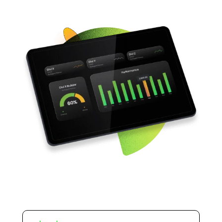
SAP Business One Cloud
SAP Cloud ERP
SAP Cloud ERP RISE
SAP BTP
SAP Business Data Cloud
SAP Success Factors
SOLUCIONES ONPREMISE
SAP Business One
Addons para SAP Business One
SAP S4HANA
Migración a S4HANA
SOPORTE
Soporte y Mantenimiento SAP
Soporte y Manntenimiento SAP
Business One
Soporte y Mantenimiento SAP