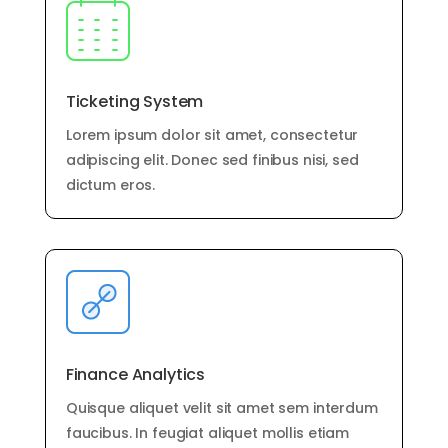
S4HANA Cloud
CONSULTORIA
Consultoria SAP
Ticketing System
Consultoria SAP Business One
Consultoria SAP S4HANA Cloud
Lorem ipsum dolor sit amet, consectetur
ÚNETE
adipiscing elit. Donec sed finibus nisi, sed
dictum eros.
¡Más de 400 clientes!
Únete a ellos
Finance Analytics
Quisque aliquet velit sit amet sem interdum
faucibus. In feugiat aliquet mollis etiam