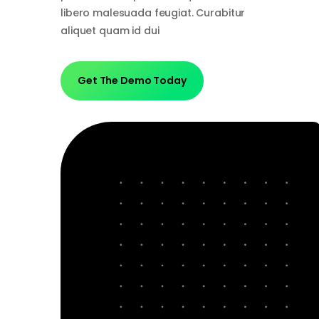
libero malesuada feugiat. Curabitur
aliquet quam id dui
Get The Demo Today