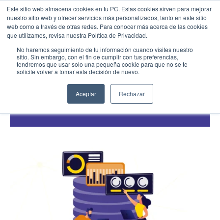
Este sitio web almacena cookies en tu PC. Estas cookies sirven para mejorar
nuestro sitio web y ofrecer servicios más personalizados, tanto en este sitio
web como a través de otras redes. Para conocer más acerca de las cookies
Menu
Llamar
que utilizamos, revisa nuestra Política de Privacidad.
Industria 4.0
,
Transformación Digital
No haremos seguimiento de tu información cuando visites nuestro
sitio. Sin embargo, con el fin de cumplir con tus preferencias,
Big Data Analytics y la manera en cómo las
tendremos que usar solo una pequeña cookie para que no se te
EMPIEZA AQUÍ
empresas convierten datos en mejores
solicite volver a tomar esta decisión de nuevo.
Inicio
decisiones
Conocenos
Aceptar
Rechazar
02/27/26
Blog
Casos de Éxito
Industrias
Cotiza SAP
Contacto
Partner SAP en tu Ciudad
Partners Estratégicos
EXPLORAR SOLUIONES
SOLUCIONES CLOUD