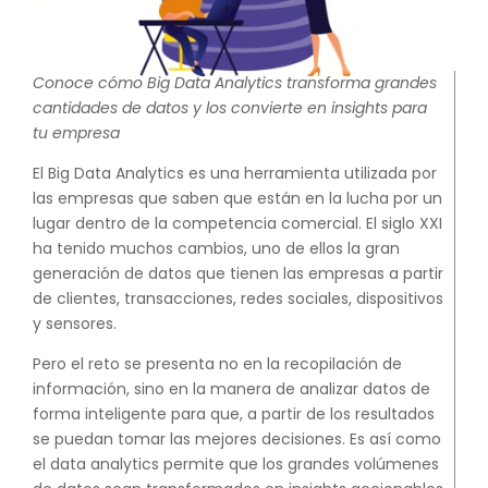
SAP Business One Cloud
SAP Cloud ERP
Conoce cómo Big Data Analytics transforma grandes
SAP Cloud ERP RISE
cantidades de datos y los convierte en insights para
SAP BTP
tu empresa
SAP Business Data Cloud
El Big Data Analytics es una herramienta utilizada por
SAP Success Factors
las empresas que saben que están en la lucha por un
SOLUCIONES ONPREMISE
lugar dentro de la competencia comercial. El siglo XXI
SAP Business One
ha tenido muchos cambios, uno de ellos la gran
Addons para SAP Business One
generación de datos que tienen las empresas a partir
de clientes, transacciones, redes sociales, dispositivos
SAP S4HANA
y sensores.
Migración a S4HANA
Pero el reto se presenta no en la recopilación de
SOPORTE
información, sino en la manera de analizar datos de
Soporte y Mantenimiento SAP
forma inteligente para que, a partir de los resultados
Soporte y Manntenimiento SAP
se puedan tomar las mejores decisiones. Es así como
Business One
el data analytics permite que los grandes volúmenes
Soporte y Mantenimiento SAP