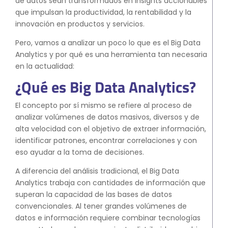
de datos sean transformados en insights accionables
S4HANA Cloud
que impulsan la productividad, la rentabilidad y la
innovación en productos y servicios.
CONSULTORIA
Consultoria SAP
Pero, vamos a analizar un poco lo que es el Big Data
Consultoria SAP Business One
Analytics y por qué es una herramienta tan necesaria
en la actualidad:
Consultoria SAP S4HANA Cloud
¿Qué es Big Data Analytics?
ÚNETE
El concepto por sí mismo se refiere al proceso de
¡Más de 400 clientes!
analizar volúmenes de datos masivos, diversos y de
alta velocidad con el objetivo de extraer información,
identificar patrones, encontrar correlaciones y con
Únete a ellos
eso ayudar a la toma de decisiones.
A diferencia del análisis tradicional, el Big Data
Analytics trabaja con cantidades de información que
superan la capacidad de las bases de datos
convencionales. Al tener grandes volúmenes de
datos e información requiere combinar tecnologías